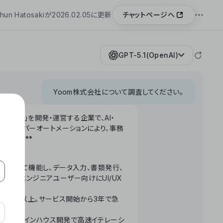
チャットページへ
hun Hatosakiが2026.02.05に更新
GPT-5.1(OpenAI)
Yoom株式会社について調査してください。
「Yoom」を開発・運営する企業で、AI・
わせたハイパーオートメーションにより、事務
います。**
ータベースとして機能し、データ入力、書類発行、
化。非エンジニアユーザー向けにUI/UX
長率300%以上。サービス開始から3年で急
ームで完結。インハウス開発で高速イテレーシ