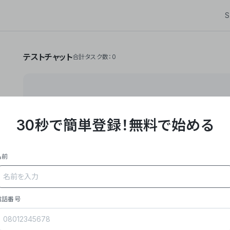
S
テストチャット
合計タスク数：0
30秒で簡単登録！
無料で始める
**Yoom株式会社は、ビジネスオートメーションSaaS
API・RPA・OCRなどの技術をノーコードで組み合
作業やデスクワークを自動化するサービスを提供して
名前
### 事業内容
- **主力プロダクト「Yoom」**: SaaS連携デ
メール対応、請求書処理、日報作成などの業務を自動
を重視し、セールスからバックオフィスまで対応。
電話番号
- **実績**: 国内利用社数20,000社超、直近成
成長。
- **強み**: すべての自動化技術を1プラットフォ