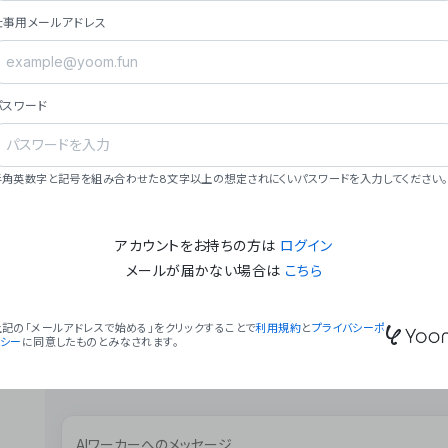
ョン（週2回以上デプロイ）。
仕事用メールアドレス
### ミッション・ビジョン
- **ミッション**: 「We Make Time」 – 
自由に。
パスワード
- **ビジョン**: 「Global Business Autom
売上1,000億円規模の事業構築。
### 会社概要
半角英数字と記号を組み合わせた8文字以上の想定されにくいパスワードを入力してください。
- **代表者**: 波戸﨑 駿（代表取締役）。
アカウントをお持ちの方は
ログイン
メールが届かない場合は
こちら
上記の「メールアドレスで始める」をクリックすることで
利用規約
と
プライバシーポ
リシー
に同意したものとみなされます。