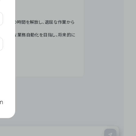
テクノロジーで人々の時間を解放し、退屈な作業から
ation」 – 世界的な業務自動化を目指し、将来的に