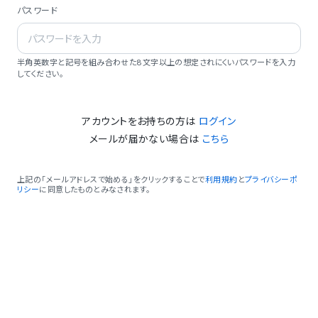
パスワード
半角英数字と記号を組み合わせた8文字以上の想定されにくいパスワードを入力
してください。
アカウントをお持ちの方は
ログイン
メールが届かない場合は
こちら
上記の「メールアドレスで始める」をクリックすることで
利用規約
と
プライバシーポ
リシー
に同意したものとみなされます。