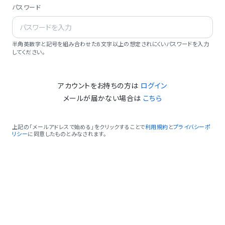
パスワード
半角英数字と記号を組み合わせた8文字以上の想定されにくいパスワードを入力
してください。
アカウントをお持ちの方は
ログイン
メールが届かない場合は
こちら
上記の「メールアドレスで始める」をクリックすることで
利用規約
と
プライバシーポ
リシー
に同意したものとみなされます。