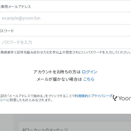
ョン（週2回以上デプロイ）。
仕事用メールアドレス
### ミッション・ビジョン
- **ミッション**: 「We Make Time」 – 
自由に。
パスワード
- **ビジョン**: 「Global Business Autom
売上1,000億円規模の事業構築。
### 会社概要
半角英数字と記号を組み合わせた8文字以上の想定されにくいパスワードを入力してください。
- **代表者**: 波戸﨑 駿（代表取締役）。
アカウントをお持ちの方は
ログイン
メールが届かない場合は
こちら
上記の「メールアドレスで始める」をクリックすることで
利用規約
と
プライバシーポ
リシー
に同意したものとみなされます。