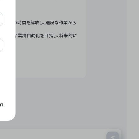
テクノロジーで人々の時間を解放し、退屈な作業から
ation」 – 世界的な業務自動化を目指し、将来的に