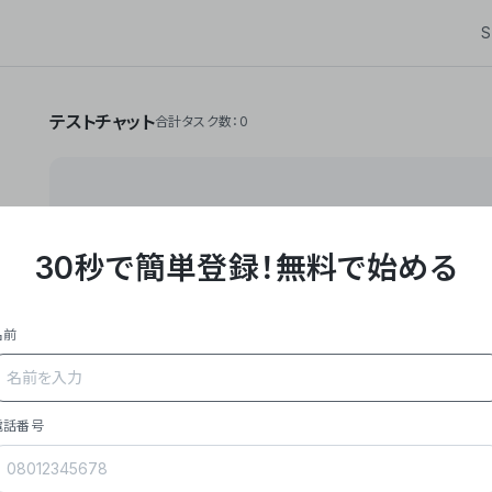
S
テストチャット
合計タスク数：0
30秒で簡単登録！
無料で始める
**Yoom株式会社は、ビジネスオートメーションSaaS
API・RPA・OCRなどの技術をノーコードで組み合
作業やデスクワークを自動化するサービスを提供して
名前
### 事業内容
- **主力プロダクト「Yoom」**: SaaS連携デ
メール対応、請求書処理、日報作成などの業務を自動
を重視し、セールスからバックオフィスまで対応。
電話番号
- **実績**: 国内利用社数20,000社超、直近成
成長。
- **強み**: すべての自動化技術を1プラットフォ