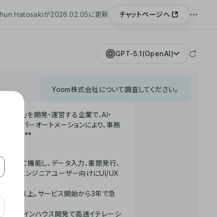
チャットページへ
hun Hatosakiが2026.02.05に更新
GPT-5.1(OpenAI)
Yoom株式会社について調査してください。
「Yoom」を開発・運営する企業で、AI・
わせたハイパーオートメーションにより、事務
います。**
ータベースとして機能し、データ入力、書類発行、
化。非エンジニアユーザー向けにUI/UX
長率300%以上。サービス開始から3年で急
ームで完結。インハウス開発で高速イテレーシ