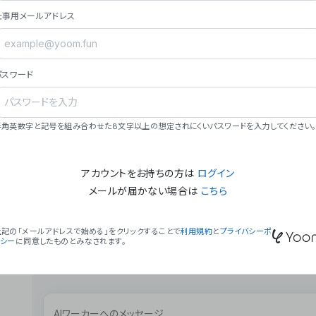
ョン（週2回以上デプロイ）。
仕事用メールアドレス
### ミッション・ビジョン
- **ミッション**: 「We Make Time」 – 
自由に。
パスワード
- **ビジョン**: 「Global Business Autom
売上1,000億円規模の事業構築。
### 会社概要
半角英数字と記号を組み合わせた8文字以上の想定されにくいパスワードを入力してください。
- **代表者**: 波戸﨑 駿（代表取締役）。
アカウントをお持ちの方は
ログイン
メールが届かない場合は
こちら
上記の「メールアドレスで始める」をクリックすることで
利用規約
と
プライバシーポ
リシー
に同意したものとみなされます。