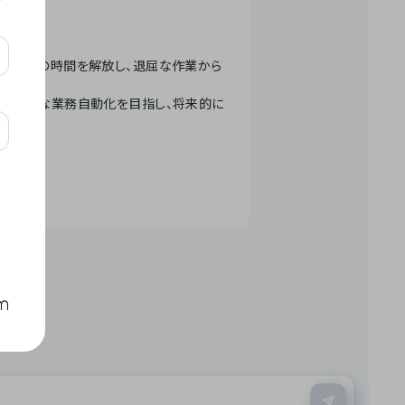
テクノロジーで人々の時間を解放し、退屈な作業から
ation」 – 世界的な業務自動化を目指し、将来的に