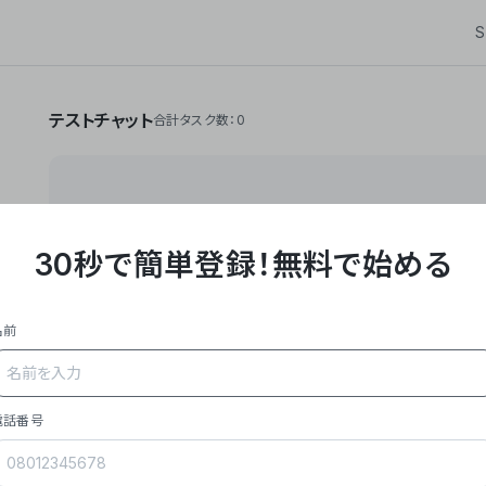
S
テストチャット
合計タスク数：0
30秒で簡単登録！
無料で始める
**Yoom株式会社は、ビジネスオートメーションSaaS
API・RPA・OCRなどの技術をノーコードで組み合
作業やデスクワークを自動化するサービスを提供して
名前
### 事業内容
- **主力プロダクト「Yoom」**: SaaS連携デ
メール対応、請求書処理、日報作成などの業務を自動
を重視し、セールスからバックオフィスまで対応。
電話番号
- **実績**: 国内利用社数20,000社超、直近成
成長。
- **強み**: すべての自動化技術を1プラットフォ