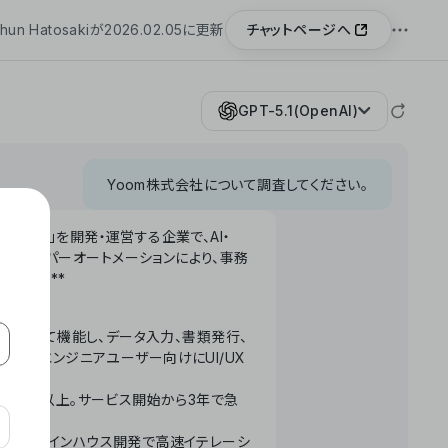
チャットページへ
hun Hatosakiが2026.02.05に更新
GPT-5.1(OpenAI)
Yoom株式会社について調査してください。
「Yoom」を開発・運営する企業で、AI・
わせたハイパーオートメーションにより、事務
います。**
ータベースとして機能し、データ入力、書類発行、
化。非エンジニアユーザー向けにUI/UX
長率300%以上。サービス開始から3年で急
ームで完結。インハウス開発で高速イテレーシ