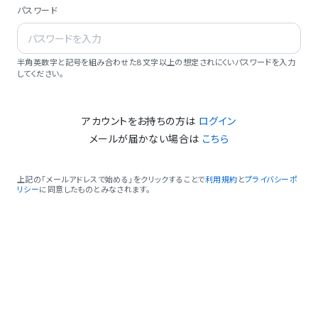
パスワード
半角英数字と記号を組み合わせた8文字以上の想定されにくいパスワードを入力
してください。
アカウントをお持ちの方は
ログイン
メールが届かない場合は
こちら
上記の「メールアドレスで始める」をクリックすることで
利用規約
と
プライバシーポ
リシー
に同意したものとみなされます。