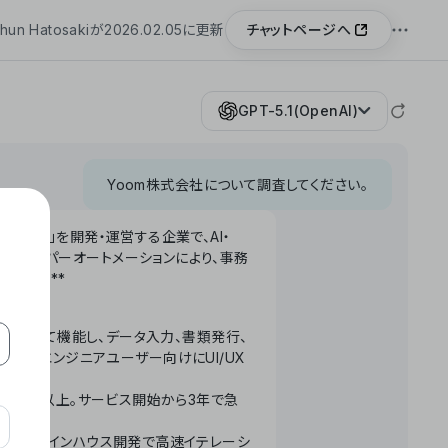
チャットページへ
hun Hatosakiが2026.02.05に更新
GPT-5.1(OpenAI)
Yoom株式会社について調査してください。
「Yoom」を開発・運営する企業で、AI・
わせたハイパーオートメーションにより、事務
います。**
ータベースとして機能し、データ入力、書類発行、
化。非エンジニアユーザー向けにUI/UX
長率300%以上。サービス開始から3年で急
ームで完結。インハウス開発で高速イテレーシ