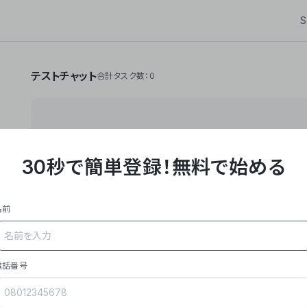
S
テストチャット
合計タスク数：0
30秒で簡単登録！
無料で始める
**Yoom株式会社は、ビジネスオートメーションSaaS
API・RPA・OCRなどの技術をノーコードで組み合
作業やデスクワークを自動化するサービスを提供して
名前
### 事業内容
- **主力プロダクト「Yoom」**: SaaS連携デ
メール対応、請求書処理、日報作成などの業務を自動
を重視し、セールスからバックオフィスまで対応。
電話番号
- **実績**: 国内利用社数20,000社超、直近成
成長。
- **強み**: すべての自動化技術を1プラットフォ