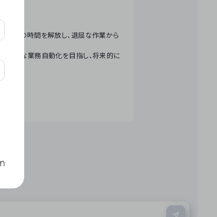
テクノロジーで人々の時間を解放し、退屈な作業から
ation」 – 世界的な業務自動化を目指し、将来的に