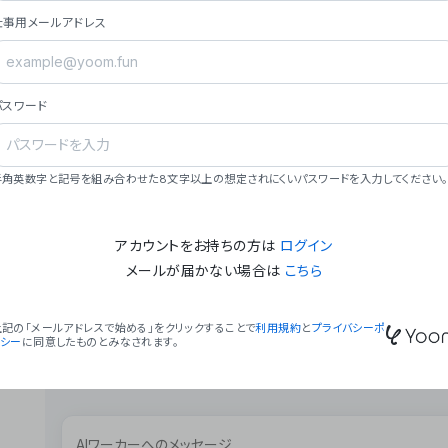
ョン（週2回以上デプロイ）。
仕事用メールアドレス
### ミッション・ビジョン
- **ミッション**: 「We Make Time」 – 
自由に。
パスワード
- **ビジョン**: 「Global Business Autom
売上1,000億円規模の事業構築。
### 会社概要
半角英数字と記号を組み合わせた8文字以上の想定されにくいパスワードを入力してください。
- **代表者**: 波戸﨑 駿（代表取締役）。
アカウントをお持ちの方は
ログイン
メールが届かない場合は
こちら
上記の「メールアドレスで始める」をクリックすることで
利用規約
と
プライバシーポ
リシー
に同意したものとみなされます。