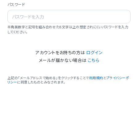
パスワード
半角英数字と記号を組み合わせた8文字以上の想定されにくいパスワードを入力
してください。
アカウントをお持ちの方は
ログイン
メールが届かない場合は
こちら
上記の「メールアドレスで始める」をクリックすることで
利用規約
と
プライバシーポ
リシー
に同意したものとみなされます。