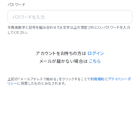
パスワード
半角英数字と記号を組み合わせた8文字以上の想定されにくいパスワードを入力
してください。
アカウントをお持ちの方は
ログイン
メールが届かない場合は
こちら
上記の「メールアドレスで始める」をクリックすることで
利用規約
と
プライバシーポ
リシー
に同意したものとみなされます。