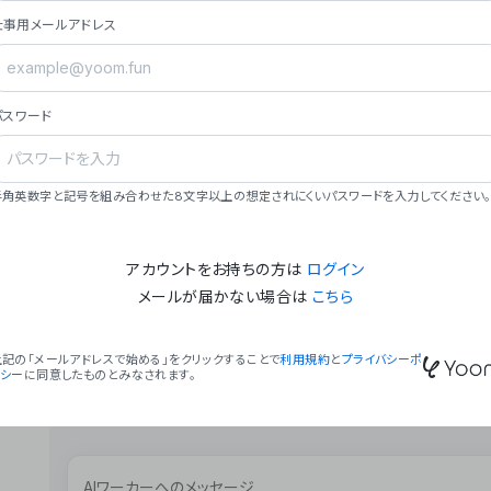
ョン（週2回以上デプロイ）。
仕事用メールアドレス
### ミッション・ビジョン
- **ミッション**: 「We Make Time」 – 
自由に。
パスワード
- **ビジョン**: 「Global Business Autom
売上1,000億円規模の事業構築。
### 会社概要
半角英数字と記号を組み合わせた8文字以上の想定されにくいパスワードを入力してください。
- **代表者**: 波戸﨑 駿（代表取締役）。
アカウントをお持ちの方は
ログイン
メールが届かない場合は
こちら
上記の「メールアドレスで始める」をクリックすることで
利用規約
と
プライバシーポ
リシー
に同意したものとみなされます。