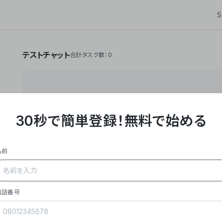
S
テストチャット
合計タスク数：0
30秒で簡単登録！
無料で始める
**Yoom株式会社は、ビジネスオートメーションSaaS
API・RPA・OCRなどの技術をノーコードで組み合
作業やデスクワークを自動化するサービスを提供して
名前
### 事業内容
- **主力プロダクト「Yoom」**: SaaS連携デ
メール対応、請求書処理、日報作成などの業務を自動
を重視し、セールスからバックオフィスまで対応。
電話番号
- **実績**: 国内利用社数20,000社超、直近成
成長。
- **強み**: すべての自動化技術を1プラットフォ