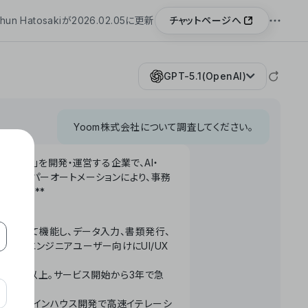
チャットページへ
hun Hatosakiが2026.02.05に更新
GPT-5.1(OpenAI)
Yoom株式会社について調査してください。
「Yoom」を開発・運営する企業で、AI・
わせたハイパーオートメーションにより、事務
います。**
ータベースとして機能し、データ入力、書類発行、
化。非エンジニアユーザー向けにUI/UX
長率300%以上。サービス開始から3年で急
ームで完結。インハウス開発で高速イテレーシ