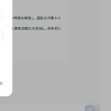
テクノロジーで人々の時間を解放し、退屈な作業から
ation」 – 世界的な業務自動化を目指し、将来的に