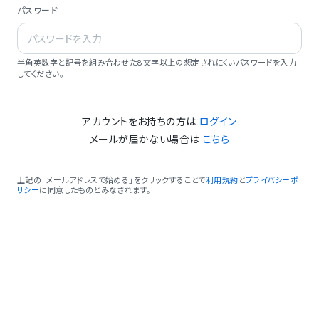
パスワード
半角英数字と記号を組み合わせた8文字以上の想定されにくいパスワードを入力
してください。
アカウントをお持ちの方は
ログイン
メールが届かない場合は
こちら
上記の「メールアドレスで始める」をクリックすることで
利用規約
と
プライバシーポ
リシー
に同意したものとみなされます。