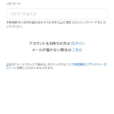
パスワード
半角英数字と記号を組み合わせた8文字以上の想定されにくいパスワードを入力
してください。
アカウントをお持ちの方は
ログイン
メールが届かない場合は
こちら
上記の「メールアドレスで始める」をクリックすることで
利用規約
と
プライバシーポ
リシー
に同意したものとみなされます。