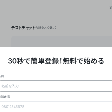
S
テストチャット
合計タスク数：0
30秒で簡単登録！
無料で始める
**Yoom株式会社は、ビジネスオートメーションSaaS
API・RPA・OCRなどの技術をノーコードで組み合
作業やデスクワークを自動化するサービスを提供して
名前
### 事業内容
- **主力プロダクト「Yoom」**: SaaS連携デ
メール対応、請求書処理、日報作成などの業務を自動
を重視し、セールスからバックオフィスまで対応。
電話番号
- **実績**: 国内利用社数20,000社超、直近成
成長。
- **強み**: すべての自動化技術を1プラットフォ