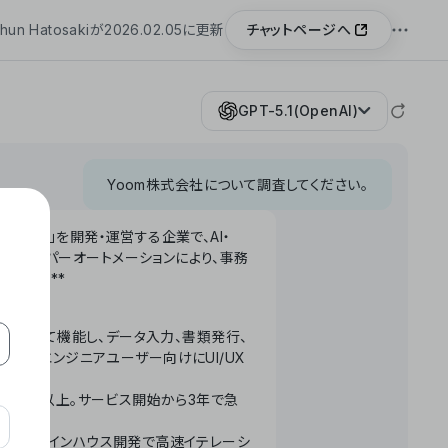
チャットページへ
hun Hatosakiが2026.02.05に更新
GPT-5.1(OpenAI)
Yoom株式会社について調査してください。
「Yoom」を開発・運営する企業で、AI・
わせたハイパーオートメーションにより、事務
います。**
ータベースとして機能し、データ入力、書類発行、
化。非エンジニアユーザー向けにUI/UX
長率300%以上。サービス開始から3年で急
ームで完結。インハウス開発で高速イテレーシ