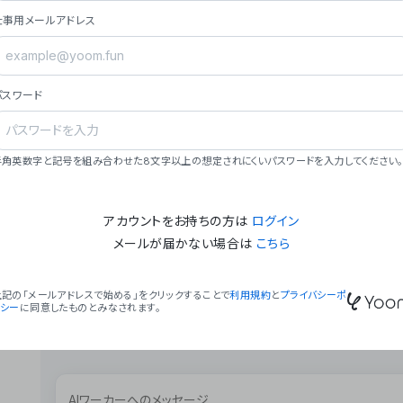
ョン（週2回以上デプロイ）。
仕事用メールアドレス
### ミッション・ビジョン
- **ミッション**: 「We Make Time」 – 
自由に。
パスワード
- **ビジョン**: 「Global Business Autom
売上1,000億円規模の事業構築。
### 会社概要
半角英数字と記号を組み合わせた8文字以上の想定されにくいパスワードを入力してください。
- **代表者**: 波戸﨑 駿（代表取締役）。
アカウントをお持ちの方は
ログイン
メールが届かない場合は
こちら
上記の「メールアドレスで始める」をクリックすることで
利用規約
と
プライバシーポ
リシー
に同意したものとみなされます。