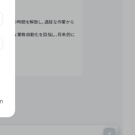
テクノロジーで人々の時間を解放し、退屈な作業から
ation」 – 世界的な業務自動化を目指し、将来的に