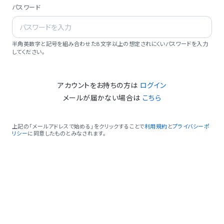
パスワード
半角英数字と記号を組み合わせた8文字以上の想定されにくいパスワードを入力
してください。
アカウントをお持ちの方は
ログイン
メールが届かない場合は
こちら
上記の「メールアドレスで始める」をクリックすることで
利用規約
と
プライバシーポ
リシー
に同意したものとみなされます。