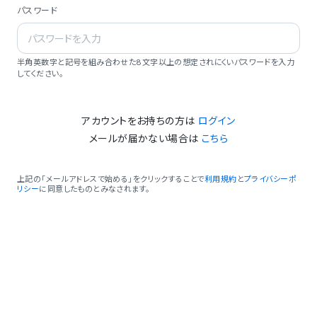
パスワード
半角英数字と記号を組み合わせた8文字以上の想定されにくいパスワードを入力
してください。
アカウントをお持ちの方は
ログイン
メールが届かない場合は
こちら
上記の「メールアドレスで始める」をクリックすることで
利用規約
と
プライバシーポ
リシー
に同意したものとみなされます。