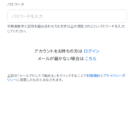
パスワード
半角英数字と記号を組み合わせた8文字以上の想定されにくいパスワードを入力
してください。
アカウントをお持ちの方は
ログイン
メールが届かない場合は
こちら
上記の「メールアドレスで始める」をクリックすることで
利用規約
と
プライバシーポ
リシー
に同意したものとみなされます。