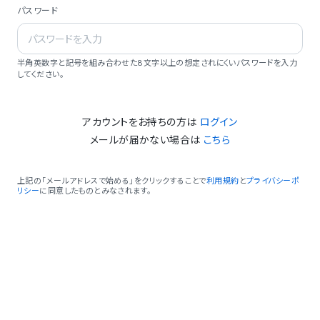
パスワード
半角英数字と記号を組み合わせた8文字以上の想定されにくいパスワードを入力
してください。
アカウントをお持ちの方は
ログイン
メールが届かない場合は
こちら
上記の「メールアドレスで始める」をクリックすることで
利用規約
と
プライバシーポ
リシー
に同意したものとみなされます。