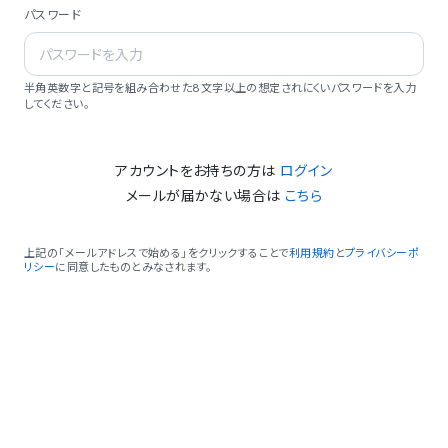
パスワード
半角英数字と記号を組み合わせた8文字以上の想定されにくいパスワードを入力
してください。
アカウントをお持ちの方は
ログイン
メールが届かない場合は
こちら
上記の「メールアドレスで始める」をクリックすることで
利用規約
と
プライバシーポ
リシー
に同意したものとみなされます。