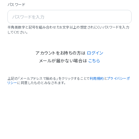
パスワード
半角英数字と記号を組み合わせた8文字以上の想定されにくいパスワードを入力
してください。
アカウントをお持ちの方は
ログイン
メールが届かない場合は
こちら
上記の「メールアドレスで始める」をクリックすることで
利用規約
と
プライバシーポ
リシー
に同意したものとみなされます。