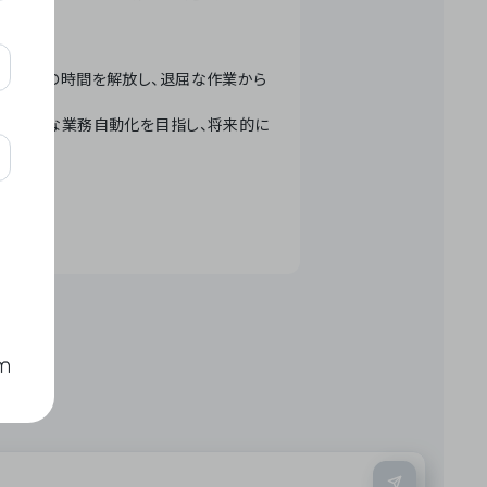
テクノロジーで人々の時間を解放し、退屈な作業から
ation」 – 世界的な業務自動化を目指し、将来的に