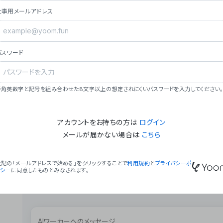
ョン（週2回以上デプロイ）。
仕事用メールアドレス
### ミッション・ビジョン
- **ミッション**: 「We Make Time」 – 
自由に。
パスワード
- **ビジョン**: 「Global Business Autom
売上1,000億円規模の事業構築。
### 会社概要
半角英数字と記号を組み合わせた8文字以上の想定されにくいパスワードを入力してください。
- **代表者**: 波戸﨑 駿（代表取締役）。
アカウントをお持ちの方は
ログイン
メールが届かない場合は
こちら
上記の「メールアドレスで始める」をクリックすることで
利用規約
と
プライバシーポ
リシー
に同意したものとみなされます。