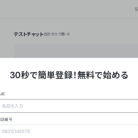
S
テストチャット
合計タスク数：0
30秒で簡単登録！
無料で始める
**Yoom株式会社は、ビジネスオートメーションSaaS
API・RPA・OCRなどの技術をノーコードで組み合
作業やデスクワークを自動化するサービスを提供して
名前
### 事業内容
- **主力プロダクト「Yoom」**: SaaS連携デ
メール対応、請求書処理、日報作成などの業務を自動
を重視し、セールスからバックオフィスまで対応。
電話番号
- **実績**: 国内利用社数20,000社超、直近成
成長。
- **強み**: すべての自動化技術を1プラットフォ