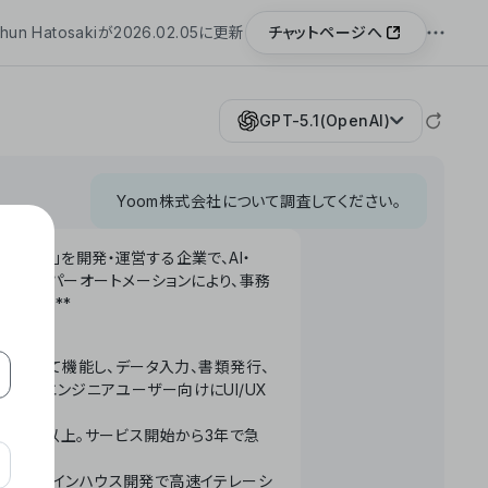
チャットページへ
hun Hatosakiが2026.02.05に更新
GPT-5.1(OpenAI)
Yoom株式会社について調査してください。
「Yoom」を開発・運営する企業で、AI・
わせたハイパーオートメーションにより、事務
います。**
ータベースとして機能し、データ入力、書類発行、
化。非エンジニアユーザー向けにUI/UX
長率300%以上。サービス開始から3年で急
ームで完結。インハウス開発で高速イテレーシ