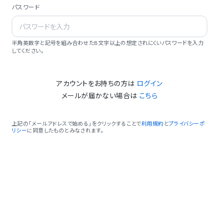
パスワード
半角英数字と記号を組み合わせた8文字以上の想定されにくいパスワードを入力
してください。
アカウントをお持ちの方は
ログイン
メールが届かない場合は
こちら
上記の「メールアドレスで始める」をクリックすることで
利用規約
と
プライバシーポ
リシー
に同意したものとみなされます。