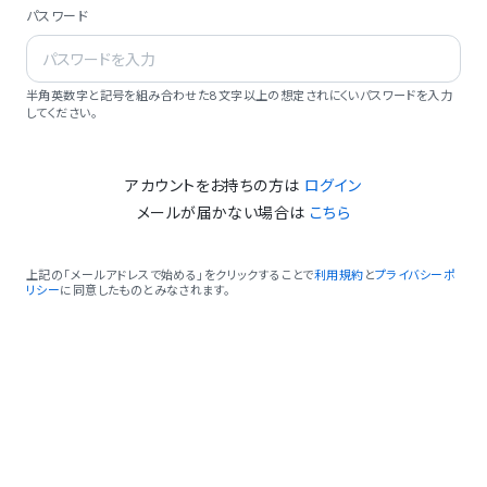
パスワード
半角英数字と記号を組み合わせた8文字以上の想定されにくいパスワードを入力
してください。
アカウントをお持ちの方は
ログイン
メールが届かない場合は
こちら
上記の「メールアドレスで始める」をクリックすることで
利用規約
と
プライバシーポ
リシー
に同意したものとみなされます。