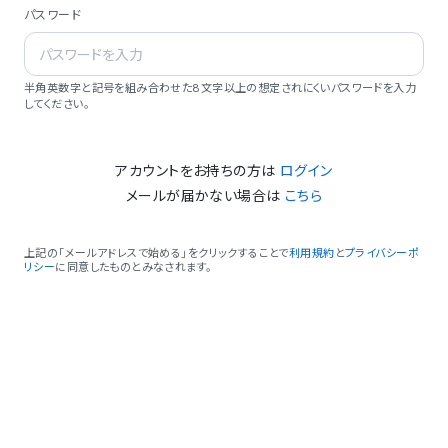
パスワード
半角英数字と記号を組み合わせた8文字以上の想定されにくいパスワードを入力
してください。
アカウントをお持ちの方は
ログイン
メールが届かない場合は
こちら
上記の「メールアドレスで始める」をクリックすることで
利用規約
と
プライバシーポ
リシー
に同意したものとみなされます。