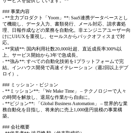
サービスを提供しています。**
### 事業内容
- **主力プロダクト「Yoom」**: SaaS連携データベースとし
て機能し、データ入力、書類発行、メール対応、請求書処
理、日報作成などの業務を自動化。非エンジニアユーザー向
けにUI/UXを重視し、セールスからバックオフィスまで対
応。
- **実績**: 国内利用社数20,000社超、直近成長率300%以
上。サービス開始から3年で急成長。
- **強み**: すべての自動化技術を1プラットフォームで完
結。インハウス開発で高速イテレーション（週2回以上デプ
ロイ）。
### ミッション・ビジョン
- **ミッション**: 「We Make Time」 – テクノロジーで人々
の時間を解放し、退屈な作業から自由に。
- **ビジョン**: 「Global Business Automation」 – 世界的な業
務自動化を目指し、将来的に売上1,000億円規模の事業構
築。
### 会社概要