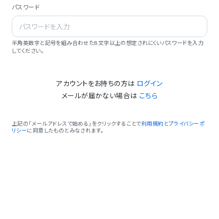
パスワード
半角英数字と記号を組み合わせた8文字以上の想定されにくいパスワードを入力
してください。
アカウントをお持ちの方は
ログイン
メールが届かない場合は
こちら
上記の「メールアドレスで始める」をクリックすることで
利用規約
と
プライバシーポ
リシー
に同意したものとみなされます。