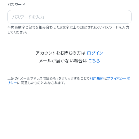
パスワード
半角英数字と記号を組み合わせた8文字以上の想定されにくいパスワードを入力
してください。
アカウントをお持ちの方は
ログイン
メールが届かない場合は
こちら
上記の「メールアドレスで始める」をクリックすることで
利用規約
と
プライバシーポ
リシー
に同意したものとみなされます。