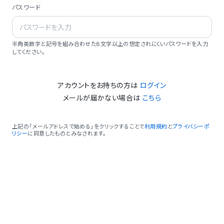
パスワード
半角英数字と記号を組み合わせた8文字以上の想定されにくいパスワードを入力
してください。
アカウントをお持ちの方は
ログイン
メールが届かない場合は
こちら
上記の「メールアドレスで始める」をクリックすることで
利用規約
と
プライバシーポ
リシー
に同意したものとみなされます。