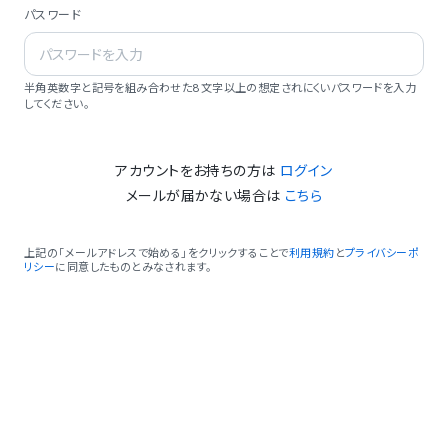
パスワード
半角英数字と記号を組み合わせた8文字以上の想定されにくいパスワードを入力
してください。
アカウントをお持ちの方は
ログイン
メールが届かない場合は
こちら
上記の「メールアドレスで始める」をクリックすることで
利用規約
と
プライバシーポ
リシー
に同意したものとみなされます。