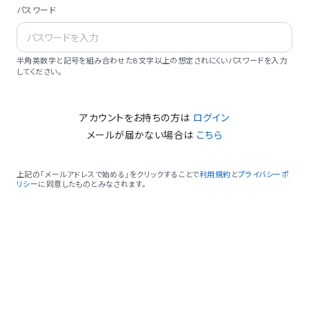
パスワード
半角英数字と記号を組み合わせた8文字以上の想定されにくいパスワードを入力
してください。
アカウントをお持ちの方は
ログイン
メールが届かない場合は
こちら
上記の「メールアドレスで始める」をクリックすることで
利用規約
と
プライバシーポ
リシー
に同意したものとみなされます。