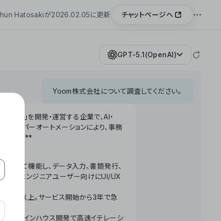
チャットページへ
hun Hatosakiが2026.02.05に更新
GPT-5.1(OpenAI)
Yoom株式会社について調査してください。
「Yoom」を開発・運営する企業で、AI・
わせたハイパーオートメーションにより、事務
います。**
ータベースとして機能し、データ入力、書類発行、
化。非エンジニアユーザー向けにUI/UX
長率300%以上。サービス開始から3年で急
ームで完結。インハウス開発で高速イテレーシ