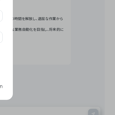
テクノロジーで人々の時間を解放し、退屈な作業から
ation」 – 世界的な業務自動化を目指し、将来的に