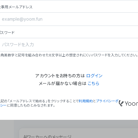
ョン（週2回以上デプロイ）。
仕事用メールアドレス
### ミッション・ビジョン
- **ミッション**: 「We Make Time」 – 
自由に。
パスワード
- **ビジョン**: 「Global Business Autom
売上1,000億円規模の事業構築。
### 会社概要
半角英数字と記号を組み合わせた8文字以上の想定されにくいパスワードを入力してください。
- **代表者**: 波戸﨑 駿（代表取締役）。
アカウントをお持ちの方は
ログイン
メールが届かない場合は
こちら
上記の「メールアドレスで始める」をクリックすることで
利用規約
と
プライバシーポ
リシー
に同意したものとみなされます。