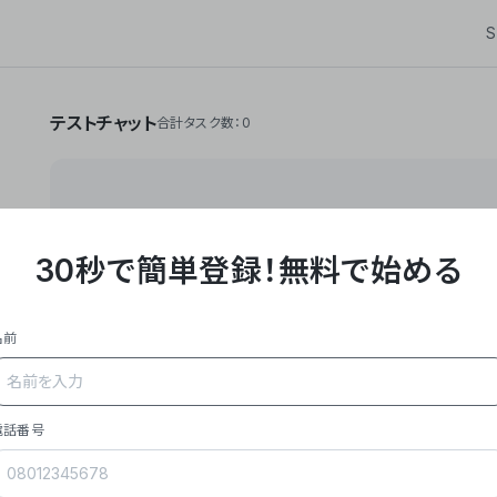
S
テストチャット
合計タスク数：0
30秒で簡単登録！
無料で始める
**Yoom株式会社は、ビジネスオートメーションSaaS
API・RPA・OCRなどの技術をノーコードで組み合
作業やデスクワークを自動化するサービスを提供して
名前
### 事業内容
- **主力プロダクト「Yoom」**: SaaS連携デ
メール対応、請求書処理、日報作成などの業務を自動
を重視し、セールスからバックオフィスまで対応。
電話番号
- **実績**: 国内利用社数20,000社超、直近成
成長。
- **強み**: すべての自動化技術を1プラットフォ