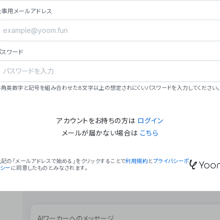
ョン（週2回以上デプロイ）。
仕事用メールアドレス
### ミッション・ビジョン
- **ミッション**: 「We Make Time」 – 
自由に。
パスワード
- **ビジョン**: 「Global Business Autom
売上1,000億円規模の事業構築。
### 会社概要
半角英数字と記号を組み合わせた8文字以上の想定されにくいパスワードを入力してください。
- **代表者**: 波戸﨑 駿（代表取締役）。
アカウントをお持ちの方は
ログイン
メールが届かない場合は
こちら
上記の「メールアドレスで始める」をクリックすることで
利用規約
と
プライバシーポ
リシー
に同意したものとみなされます。