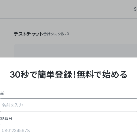
S
テストチャット
合計タスク数：0
30秒で簡単登録！
無料で始める
**Yoom株式会社は、ビジネスオートメーションSaaS
API・RPA・OCRなどの技術をノーコードで組み合
作業やデスクワークを自動化するサービスを提供して
名前
### 事業内容
- **主力プロダクト「Yoom」**: SaaS連携デ
メール対応、請求書処理、日報作成などの業務を自動
を重視し、セールスからバックオフィスまで対応。
電話番号
- **実績**: 国内利用社数20,000社超、直近成
成長。
- **強み**: すべての自動化技術を1プラットフォ