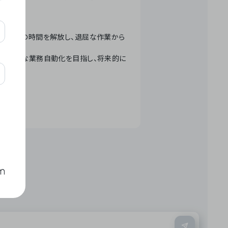
テクノロジーで人々の時間を解放し、退屈な作業から
ation」 – 世界的な業務自動化を目指し、将来的に