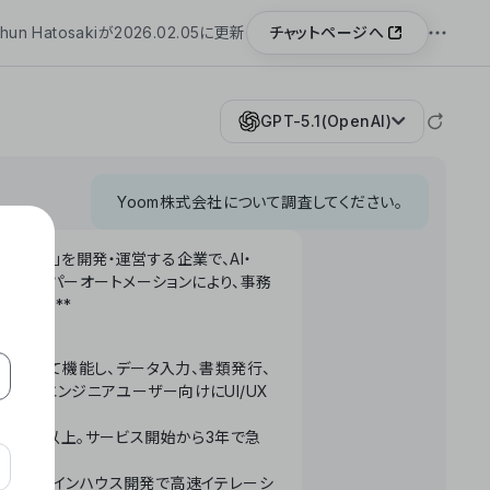
チャットページへ
hun Hatosakiが2026.02.05に更新
GPT-5.1(OpenAI)
Yoom株式会社について調査してください。
「Yoom」を開発・運営する企業で、AI・
わせたハイパーオートメーションにより、事務
います。**
ータベースとして機能し、データ入力、書類発行、
化。非エンジニアユーザー向けにUI/UX
長率300%以上。サービス開始から3年で急
ームで完結。インハウス開発で高速イテレーシ