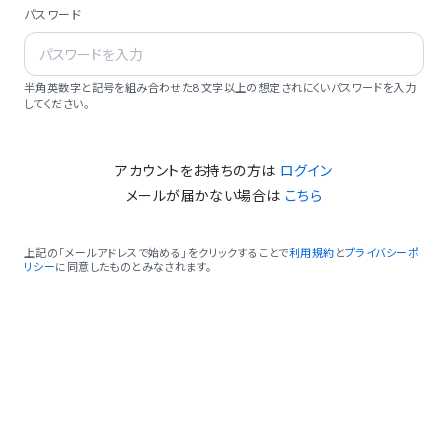
パスワード
半角英数字と記号を組み合わせた8文字以上の想定されにくいパスワードを入力
してください。
アカウントをお持ちの方は
ログイン
メールが届かない場合は
こちら
上記の「メールアドレスで始める」をクリックすることで
利用規約
と
プライバシーポ
リシー
に同意したものとみなされます。