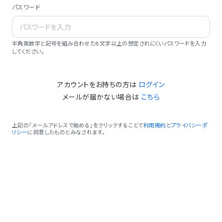
パスワード
半角英数字と記号を組み合わせた8文字以上の想定されにくいパスワードを入力
してください。
アカウントをお持ちの方は
ログイン
メールが届かない場合は
こちら
上記の「メールアドレスで始める」をクリックすることで
利用規約
と
プライバシーポ
リシー
に同意したものとみなされます。