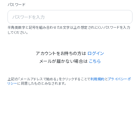
パスワード
半角英数字と記号を組み合わせた8文字以上の想定されにくいパスワードを入力
してください。
アカウントをお持ちの方は
ログイン
メールが届かない場合は
こちら
上記の「メールアドレスで始める」をクリックすることで
利用規約
と
プライバシーポ
リシー
に同意したものとみなされます。