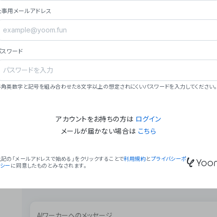
ョン（週2回以上デプロイ）。
仕事用メールアドレス
### ミッション・ビジョン
- **ミッション**: 「We Make Time」 – 
自由に。
パスワード
- **ビジョン**: 「Global Business Autom
売上1,000億円規模の事業構築。
### 会社概要
半角英数字と記号を組み合わせた8文字以上の想定されにくいパスワードを入力してください。
- **代表者**: 波戸﨑 駿（代表取締役）。
アカウントをお持ちの方は
ログイン
メールが届かない場合は
こちら
上記の「メールアドレスで始める」をクリックすることで
利用規約
と
プライバシーポ
リシー
に同意したものとみなされます。