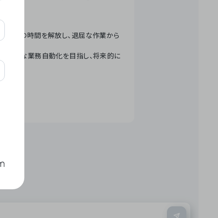
テクノロジーで人々の時間を解放し、退屈な作業から
ation」 – 世界的な業務自動化を目指し、将来的に