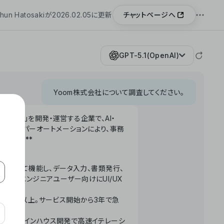
チャットページへ
hun Hatosakiが2026.02.05に更新
GPT-5.1(OpenAI)
Yoom株式会社について調査してください。
「Yoom」を開発・運営する企業で、AI・
わせたハイパーオートメーションにより、事務
います。**
ータベースとして機能し、データ入力、書類発行、
化。非エンジニアユーザー向けにUI/UX
長率300%以上。サービス開始から3年で急
ームで完結。インハウス開発で高速イテレーシ