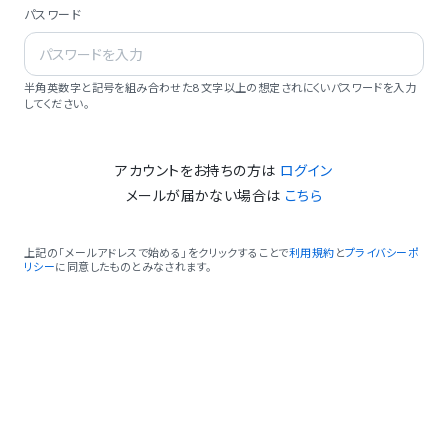
パスワード
半角英数字と記号を組み合わせた8文字以上の想定されにくいパスワードを入力
してください。
アカウントをお持ちの方は
ログイン
メールが届かない場合は
こちら
上記の「メールアドレスで始める」をクリックすることで
利用規約
と
プライバシーポ
リシー
に同意したものとみなされます。