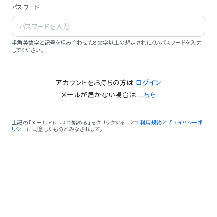
パスワード
半角英数字と記号を組み合わせた8文字以上の想定されにくいパスワードを入力
してください。
アカウントをお持ちの方は
ログイン
メールが届かない場合は
こちら
上記の「メールアドレスで始める」をクリックすることで
利用規約
と
プライバシーポ
リシー
に同意したものとみなされます。