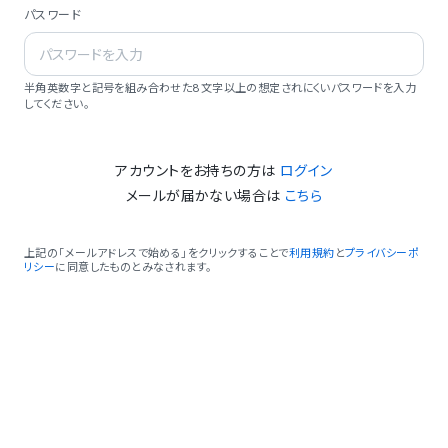
パスワード
半角英数字と記号を組み合わせた8文字以上の想定されにくいパスワードを入力
してください。
アカウントをお持ちの方は
ログイン
メールが届かない場合は
こちら
上記の「メールアドレスで始める」をクリックすることで
利用規約
と
プライバシーポ
リシー
に同意したものとみなされます。