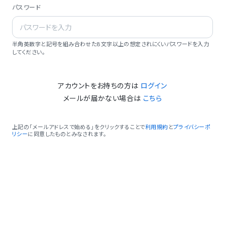
パスワード
半角英数字と記号を組み合わせた8文字以上の想定されにくいパスワードを入力
してください。
アカウントをお持ちの方は
ログイン
メールが届かない場合は
こちら
上記の「メールアドレスで始める」をクリックすることで
利用規約
と
プライバシーポ
リシー
に同意したものとみなされます。