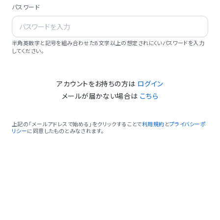
パスワード
半角英数字と記号を組み合わせた8文字以上の想定されにくいパスワードを入力
してください。
アカウントをお持ちの方は
ログイン
メールが届かない場合は
こちら
上記の「メールアドレスで始める」をクリックすることで
利用規約
と
プライバシーポ
リシー
に同意したものとみなされます。