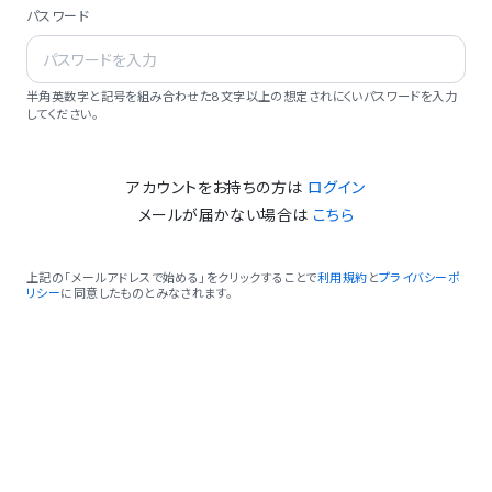
パスワード
半角英数字と記号を組み合わせた8文字以上の想定されにくいパスワードを入力
してください。
アカウントをお持ちの方は
ログイン
メールが届かない場合は
こちら
上記の「メールアドレスで始める」をクリックすることで
利用規約
と
プライバシーポ
リシー
に同意したものとみなされます。