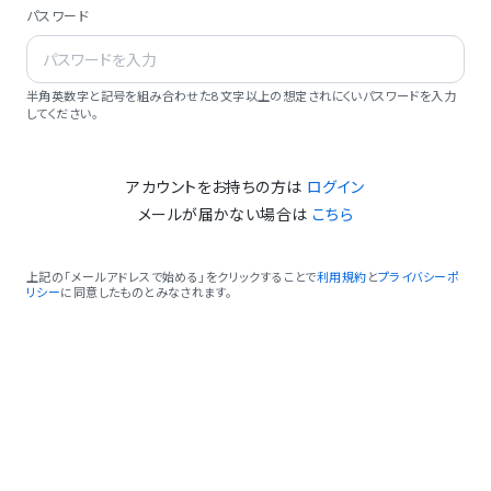
パスワード
半角英数字と記号を組み合わせた8文字以上の想定されにくいパスワードを入力
してください。
アカウントをお持ちの方は
ログイン
メールが届かない場合は
こちら
上記の「メールアドレスで始める」をクリックすることで
利用規約
と
プライバシーポ
リシー
に同意したものとみなされます。