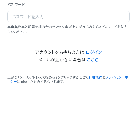
パスワード
半角英数字と記号を組み合わせた8文字以上の想定されにくいパスワードを入力
してください。
アカウントをお持ちの方は
ログイン
メールが届かない場合は
こちら
上記の「メールアドレスで始める」をクリックすることで
利用規約
と
プライバシーポ
リシー
に同意したものとみなされます。