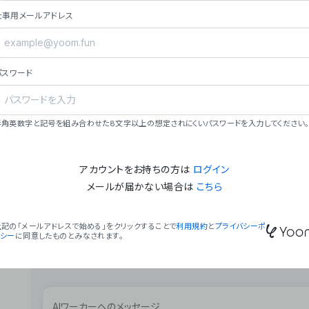
ョン（週2回以上デプロイ）。
仕事用メールアドレス
### ミッション・ビジョン
- **ミッション**: 「We Make Time」 – 
自由に。
パスワード
- **ビジョン**: 「Global Business Autom
売上1,000億円規模の事業構築。
### 会社概要
半角英数字と記号を組み合わせた8文字以上の想定されにくいパスワードを入力してください。
- **代表者**: 波戸﨑 駿（代表取締役）。
アカウントをお持ちの方は
ログイン
メールが届かない場合は
こちら
上記の「メールアドレスで始める」をクリックすることで
利用規約
と
プライバシーポ
リシー
に同意したものとみなされます。