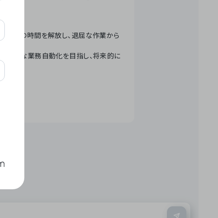
テクノロジーで人々の時間を解放し、退屈な作業から
ation」 – 世界的な業務自動化を目指し、将来的に