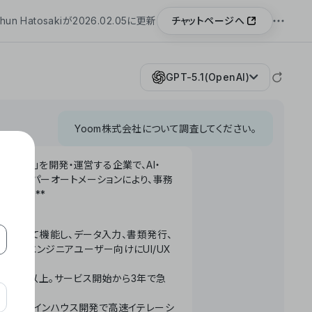
チャットページへ
hun Hatosakiが2026.02.05に更新
GPT-5.1(OpenAI)
Yoom株式会社について調査してください。
「Yoom」を開発・運営する企業で、AI・
わせたハイパーオートメーションにより、事務
います。**
ータベースとして機能し、データ入力、書類発行、
化。非エンジニアユーザー向けにUI/UX
長率300%以上。サービス開始から3年で急
ームで完結。インハウス開発で高速イテレーシ