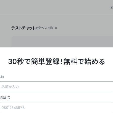
S
テストチャット
合計タスク数：0
30秒で簡単登録！
無料で始める
**Yoom株式会社は、ビジネスオートメーションSaaS
API・RPA・OCRなどの技術をノーコードで組み合
作業やデスクワークを自動化するサービスを提供して
名前
### 事業内容
- **主力プロダクト「Yoom」**: SaaS連携デ
メール対応、請求書処理、日報作成などの業務を自動
を重視し、セールスからバックオフィスまで対応。
電話番号
- **実績**: 国内利用社数20,000社超、直近成
成長。
- **強み**: すべての自動化技術を1プラットフォ