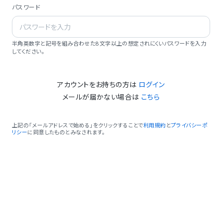
パスワード
半角英数字と記号を組み合わせた8文字以上の想定されにくいパスワードを入力
してください。
アカウントをお持ちの方は
ログイン
メールが届かない場合は
こちら
上記の「メールアドレスで始める」をクリックすることで
利用規約
と
プライバシーポ
リシー
に同意したものとみなされます。