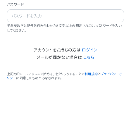
パスワード
半角英数字と記号を組み合わせた8文字以上の想定されにくいパスワードを入力
してください。
アカウントをお持ちの方は
ログイン
メールが届かない場合は
こちら
上記の「メールアドレスで始める」をクリックすることで
利用規約
と
プライバシーポ
リシー
に同意したものとみなされます。