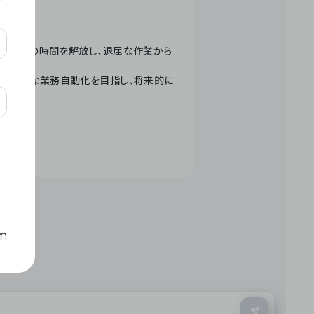
テクノロジーで人々の時間を解放し、退屈な作業から
ation」 – 世界的な業務自動化を目指し、将来的に