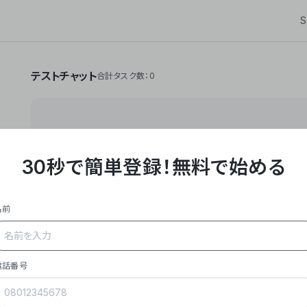
S
テストチャット
合計タスク数：0
30秒で簡単登録！
無料で始める
**Yoom株式会社は、ビジネスオートメーションSaaS
API・RPA・OCRなどの技術をノーコードで組み合
作業やデスクワークを自動化するサービスを提供して
名前
### 事業内容
- **主力プロダクト「Yoom」**: SaaS連携デ
メール対応、請求書処理、日報作成などの業務を自動
を重視し、セールスからバックオフィスまで対応。
電話番号
- **実績**: 国内利用社数20,000社超、直近成
成長。
- **強み**: すべての自動化技術を1プラットフォ