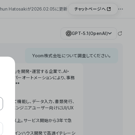
チャットページへ
hun Hatosakiが2026.02.05に更新
GPT-5.1(OpenAI)
Yoom株式会社について調査してください。
「Yoom」を開発・運営する企業で、AI・
わせたハイパーオートメーションにより、事務
います。**
ータベースとして機能し、データ入力、書類発行、
化。非エンジニアユーザー向けにUI/UX
長率300%以上。サービス開始から3年で急
ームで完結。インハウス開発で高速イテレーシ