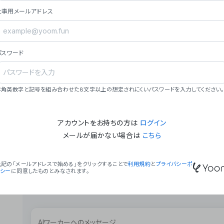
ョン（週2回以上デプロイ）。
仕事用メールアドレス
### ミッション・ビジョン
- **ミッション**: 「We Make Time」 – 
自由に。
パスワード
- **ビジョン**: 「Global Business Autom
売上1,000億円規模の事業構築。
### 会社概要
半角英数字と記号を組み合わせた8文字以上の想定されにくいパスワードを入力してください。
- **代表者**: 波戸﨑 駿（代表取締役）。
アカウントをお持ちの方は
ログイン
メールが届かない場合は
こちら
上記の「メールアドレスで始める」をクリックすることで
利用規約
と
プライバシーポ
リシー
に同意したものとみなされます。