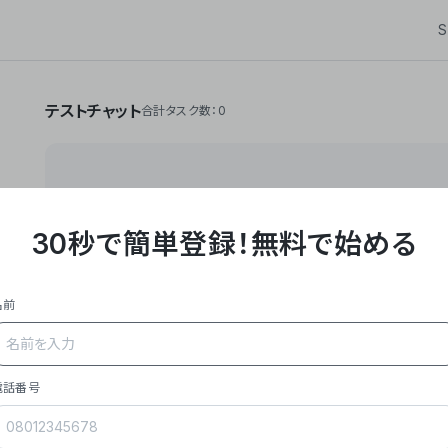
S
テストチャット
合計タスク数：0
30秒で簡単登録！
無料で始める
**Yoom株式会社は、ビジネスオートメーションSaaS
API・RPA・OCRなどの技術をノーコードで組み合
作業やデスクワークを自動化するサービスを提供して
名前
### 事業内容
- **主力プロダクト「Yoom」**: SaaS連携デ
メール対応、請求書処理、日報作成などの業務を自動
を重視し、セールスからバックオフィスまで対応。
電話番号
- **実績**: 国内利用社数20,000社超、直近成
成長。
- **強み**: すべての自動化技術を1プラットフォ