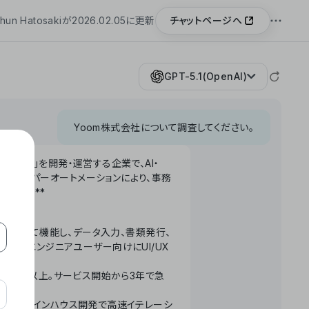
チャットページへ
hun Hatosakiが2026.02.05に更新
GPT-5.1(OpenAI)
Yoom株式会社について調査してください。
「Yoom」を開発・運営する企業で、AI・
わせたハイパーオートメーションにより、事務
います。**
ータベースとして機能し、データ入力、書類発行、
化。非エンジニアユーザー向けにUI/UX
長率300%以上。サービス開始から3年で急
ームで完結。インハウス開発で高速イテレーシ