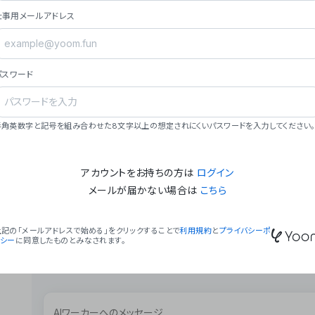
ョン（週2回以上デプロイ）。
仕事用メールアドレス
### ミッション・ビジョン
- **ミッション**: 「We Make Time」 – 
自由に。
パスワード
- **ビジョン**: 「Global Business Autom
売上1,000億円規模の事業構築。
### 会社概要
半角英数字と記号を組み合わせた8文字以上の想定されにくいパスワードを入力してください。
- **代表者**: 波戸﨑 駿（代表取締役）。
アカウントをお持ちの方は
ログイン
メールが届かない場合は
こちら
上記の「メールアドレスで始める」をクリックすることで
利用規約
と
プライバシーポ
リシー
に同意したものとみなされます。