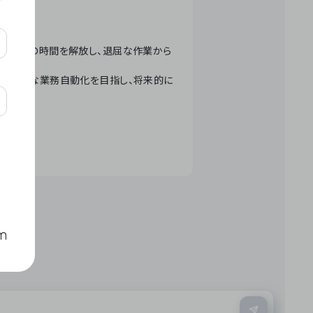
テクノロジーで人々の時間を解放し、退屈な作業から
ation」 – 世界的な業務自動化を目指し、将来的に