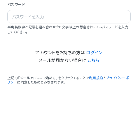
パスワード
半角英数字と記号を組み合わせた8文字以上の想定されにくいパスワードを入力
してください。
アカウントをお持ちの方は
ログイン
メールが届かない場合は
こちら
上記の「メールアドレスで始める」をクリックすることで
利用規約
と
プライバシーポ
リシー
に同意したものとみなされます。