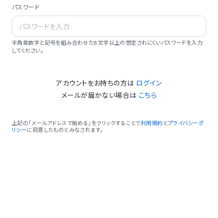
パスワード
半角英数字と記号を組み合わせた8文字以上の想定されにくいパスワードを入力
してください。
アカウントをお持ちの方は
ログイン
メールが届かない場合は
こちら
上記の「メールアドレスで始める」をクリックすることで
利用規約
と
プライバシーポ
リシー
に同意したものとみなされます。